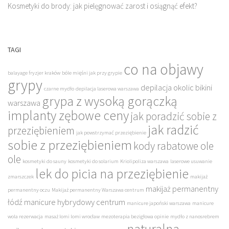
Kosmetyki do brody: jak pielęgnować zarost i osiągnąć efekt?
TAGI
co na objawy
balayage fryzjer kraków
bóle mięśni jak przy grypie
grypy
depilacja okolic bikini
czarne mydło
depilacja laserowa warszawa
grypa z wysoką gorączką
warszawa
implanty zębowe ceny
jak poradzić sobie z
jak radzić
przeziębieniem
jak powstrzymać przeziębienie
sobie z przeziębieniem
kody rabatowe ole
ole
kosmetyki do sauny
kosmetyki do solarium
Kriolipoliza warszawa
laserowe usuwanie
lek do picia na przeziębienie
zmarszczek
makijaż
makijaż permanentny
permanentny oczu
Makijaż permanentny Warszawa centrum
łódź
manicure hybrydowy centrum
manicure japoński warszawa
manicure
wola rezerwacja
masaż lomi lomi wrocław
mezoterapia bezigłowa opinie
mydło z nanosrebrem
naturalna