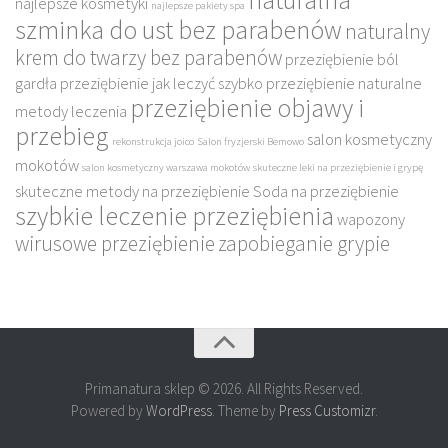
najlepsze kosmetyki
najlepsze pakiety spa
szminka do ust bez parabenów
naturalny
krem do twarzy bez parabenów
przeziębienie ból
gardła
przeziębienie jak leczyć szybko
przeziębienie naturalne
przeziębienie objawy i
metody leczenia
przebieg
salon kosmetyczny
rekonstrukcja joico
Salon fryzjerski Bemowo
mokotów
salon kosmetyczny warszawa mokotów
skuteczne leki na przeziębienie i grypę
skuteczne metody na przeziębienie
Soda na przeziębienie
szybkie leczenie przeziębienia
wapozony
wirusowe przeziębienie
zapobieganie grypie
Primanatura sklep © 2026. All Rights Reserved.
Powered by
WordPress
. Theme by
Press Customizr
.