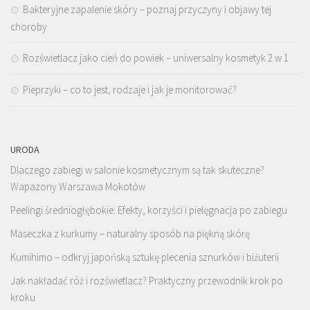
Bakteryjne zapalenie skóry – poznaj przyczyny i objawy tej
choroby
Rozświetlacz jako cień do powiek – uniwersalny kosmetyk 2 w 1
Pieprzyki – co to jest, rodzaje i jak je monitorować?
URODA
Dlaczego zabiegi w salonie kosmetycznym są tak skuteczne?
Wapazony Warszawa Mokotów
Peelingi średniogłębokie: Efekty, korzyści i pielęgnacja po zabiegu
Maseczka z kurkumy – naturalny sposób na piękną skórę
Kumihimo – odkryj japońską sztukę plecenia sznurków i biżuterii
Jak nakładać róż i rozświetlacz? Praktyczny przewodnik krok po
kroku