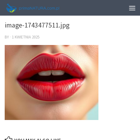
0
image-1743477511.jpg
BY
·
1 KWIETNIA 2025