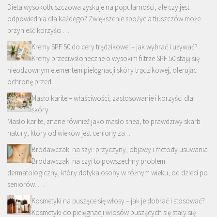
Dieta wysokotłuszczowa zyskuje na popularności, ale czy jest
odpowiednia dla każdego? Zwiększenie spożycia tłuszczów może
przynieść korzyści …
Kremy SPF 50 do cery trądzikowej – jak wybrać i używać?
Kremy przeciwsłoneczne o wysokim filtrze SPF 50 stają się
nieodzownym elementem pielęgnacji skóry trądzikowej, oferując
ochronę przed …
Masło karite – właściwości, zastosowanie i korzyści dla
skóry
Masło karite, znane również jako masło shea, to prawdziwy skarb
natury, który od wieków jest ceniony za …
Brodawczaki na szyi: przyczyny, objawy i metody usuwania
Brodawczaki na szyi to powszechny problem
dermatologiczny, który dotyka osoby w różnym wieku, od dzieci po
seniorów. …
Kosmetyki na puszące się włosy – jak je dobrać i stosować?
Kosmetyki do pielęgnacji włosów puszących się stały się