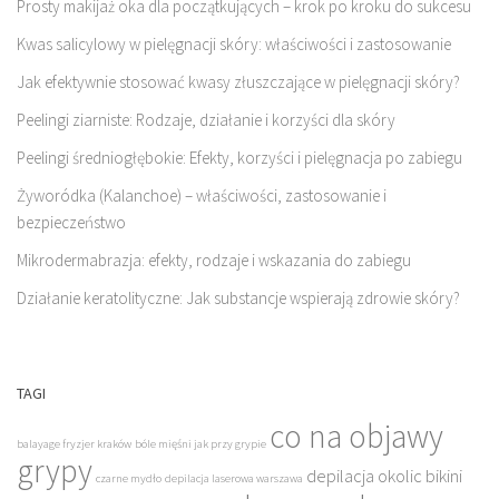
Prosty makijaż oka dla początkujących – krok po kroku do sukcesu
Kwas salicylowy w pielęgnacji skóry: właściwości i zastosowanie
Jak efektywnie stosować kwasy złuszczające w pielęgnacji skóry?
Peelingi ziarniste: Rodzaje, działanie i korzyści dla skóry
Peelingi średniogłębokie: Efekty, korzyści i pielęgnacja po zabiegu
Żyworódka (Kalanchoe) – właściwości, zastosowanie i
bezpieczeństwo
Mikrodermabrazja: efekty, rodzaje i wskazania do zabiegu
Działanie keratolityczne: Jak substancje wspierają zdrowie skóry?
TAGI
co na objawy
balayage fryzjer kraków
bóle mięśni jak przy grypie
grypy
depilacja okolic bikini
czarne mydło
depilacja laserowa warszawa