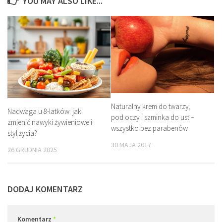
YOU MAY ALSO LIKE...
Naturalny krem do twarzy,
Nadwaga u 8-latków: jak
pod oczy i szminka do ust –
zmienić nawyki żywieniowe i
wszystko bez parabenów
styl życia?
30 MAJA 2017
26 GRUDNIA 2025
DODAJ KOMENTARZ
Komentarz
*