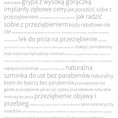
grypa z wysoką gorączką
warszawa
implanty zębowe ceny
jak poradzić sobie z
jak radzić
przeziębieniem
jak powstrzymać przeziębienie
sobie z przeziębieniem
kody rabatowe ole
ole
kosmetyki do sauny
kosmetyki do solarium
Kriolipoliza warszawa
laserowe usuwanie
lek do picia na przeziębienie
zmarszczek
makijaż
makijaż permanentny
permanentny oczu
Makijaż permanentny Warszawa centrum
łódź
manicure hybrydowy centrum
manicure japoński warszawa
manicure
wola rezerwacja
masaż lomi lomi wrocław
mezoterapia bezigłowa opinie
mydło z nanosrebrem
naturalna
najlepsze kosmetyki
najlepsze pakiety spa
szminka do ust bez parabenów
naturalny
krem do twarzy bez parabenów
przeziębienie ból
gardła
przeziębienie jak leczyć szybko
przeziębienie naturalne
przeziębienie objawy i
metody leczenia
przebieg
salon kosmetyczny
rekonstrukcja joico
Salon fryzjerski Bemowo
mokotów
salon kosmetyczny warszawa mokotów
skuteczne leki na przeziębienie i grypę
skuteczne metody na przeziębienie
Soda na przeziębienie