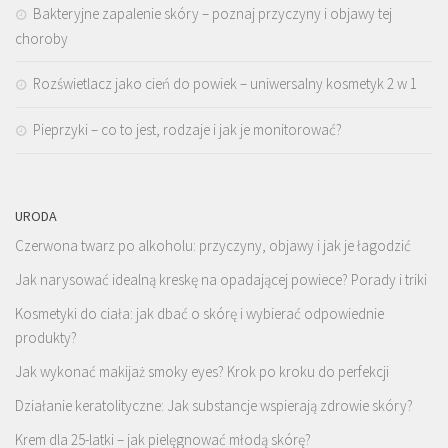
Bakteryjne zapalenie skóry – poznaj przyczyny i objawy tej
choroby
Rozświetlacz jako cień do powiek – uniwersalny kosmetyk 2 w 1
Pieprzyki – co to jest, rodzaje i jak je monitorować?
URODA
Czerwona twarz po alkoholu: przyczyny, objawy i jak je łagodzić
Jak narysować idealną kreskę na opadającej powiece? Porady i triki
Kosmetyki do ciała: jak dbać o skórę i wybierać odpowiednie
produkty?
Jak wykonać makijaż smoky eyes? Krok po kroku do perfekcji
Działanie keratolityczne: Jak substancje wspierają zdrowie skóry?
Krem dla 25-latki – jak pielęgnować młodą skórę?