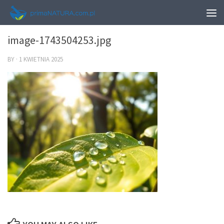
0
image-1743504253.jpg
BY
·
1 KWIETNIA 2025