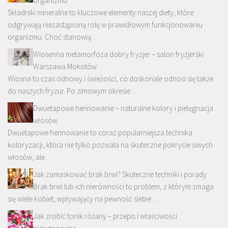
organizmu
Składniki mineralne to kluczowe elementy naszej diety, które
odgrywają niezastąpioną rolę w prawidłowym funkcjonowaniu
organizmu. Choć stanowią …
Wiosenna metamorfoza dobry fryzjer – salon fryzjerski
Warszawa Mokotów
Wiosna to czas odnowy i świeżości, co doskonale odnosi się także
do naszych fryzur. Po zimowym okresie …
Dwuetapowe hennowanie – naturalne kolory i pielęgnacja
włosów
Dwuetapowe hennowanie to coraz popularniejsza technika
koloryzacji, która nie tylko pozwala na skuteczne pokrycie siwych
włosów, ale …
Jak zamaskować brak brwi? Skuteczne techniki i porady
Brak brwi lub ich nierówności to problem, z którym zmaga
się wiele kobiet, wpływający na pewność siebie …
Jak zrobić tonik różany – przepis i właściwości