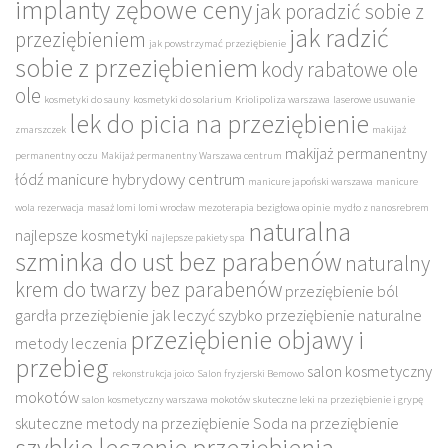
implanty zębowe ceny
jak poradzić sobie z
jak radzić
przeziębieniem
jak powstrzymać przeziębienie
sobie z przeziębieniem
kody rabatowe ole
ole
kosmetyki do sauny
kosmetyki do solarium
Kriolipoliza warszawa
laserowe usuwanie
lek do picia na przeziębienie
zmarszczek
makijaż
makijaż permanentny
permanentny oczu
Makijaż permanentny Warszawa centrum
łódź
manicure hybrydowy centrum
manicure japoński warszawa
manicure
wola rezerwacja
masaż lomi lomi wrocław
mezoterapia bezigłowa opinie
mydło z nanosrebrem
naturalna
najlepsze kosmetyki
najlepsze pakiety spa
szminka do ust bez parabenów
naturalny
krem do twarzy bez parabenów
przeziębienie ból
gardła
przeziębienie jak leczyć szybko
przeziębienie naturalne
przeziębienie objawy i
metody leczenia
przebieg
salon kosmetyczny
rekonstrukcja joico
Salon fryzjerski Bemowo
mokotów
salon kosmetyczny warszawa mokotów
skuteczne leki na przeziębienie i grypę
skuteczne metody na przeziębienie
Soda na przeziębienie
szybkie leczenie przeziębienia