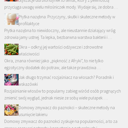
Stylizacje dla blondynek to temat, który z pewnością
przyciąga uwagę wielu miłośniczek mody. Wydaje się, że dobra …
Płytka nazębna: Przyczyny, skutki i skuteczne metody w
profilaktyce
Płytka nazębna to niewidoczny, ale nieustannie działający wróg
zdrowia jamy ustnej. Ta lepka, bezbarwna warstwa bakterii i …
Okra – odkryj jej wartości odżywcze i zdrowotne
właściwości
Okra, znana również jako „piękność z Afryki”, to nie tylko
egzotyczny dodatek do potraw, ale także prawdziwa …
Jak długo trzymać rozjaśniacz na włosach? Poradnik i
wskazówki
Rozjaśnianie włosów to popularny zabieg wśród osób pragnących
zmienić swój wygląd, jednak niesie ze sobą wiele pułapek. …
Domowy zmywacz do paznokci – skuteczne metody na
usunięcie lakieru
Domowy zmywacz do paznokci zyskuje na popularności, a to za