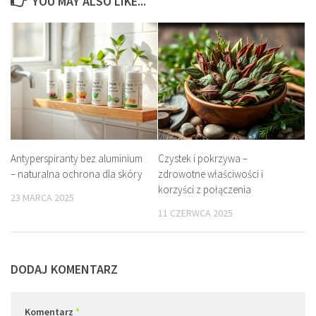
YOU MAY ALSO LIKE...
Antyperspiranty bez aluminium
Czystek i pokrzywa –
– naturalna ochrona dla skóry
zdrowotne właściwości i
korzyści z połączenia
23 MARCA 2025
11 CZERWCA 2025
DODAJ KOMENTARZ
Komentarz
*