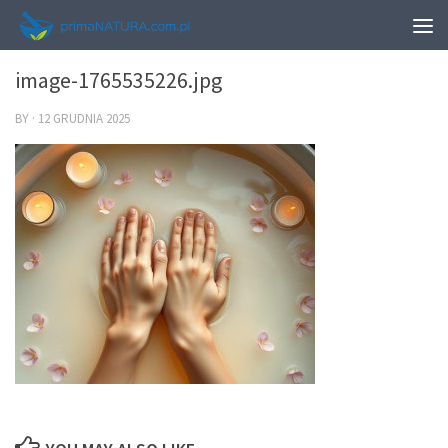
0
image-1765535226.jpg
BY
·
12 GRUDNIA 2025