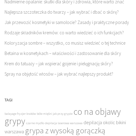
Nadmierne opalanie: skutki dla skóry i zdrowia, które warto znać
Najlepsza szczoteczka do twarzy – jak wybrać i dbać o skórę?
Jak przewozić kosmetyki w samolocie? Zasady i praktyczne porady
Rodzaje składników kremów: co warto wiedzieć o ich funkcjach?
Koloryzacja sombre – wszystko, co musisz wiedzieć o tej technice
Betaina w kosmetykach – właściwości i zastosowanie dla skóry
Krem do tatuaży – jak wspierać gojenie i pielęgnację skóry?
Spray na objętość włosów – jak wybrać najlepszy produkt?
TAGI
co na objawy
balayage fryzjer kraków
bóle mięśni jak przy grypie
grypy
depilacja okolic bikini
czarne mydło
depilacja laserowa warszawa
grypa z wysoką gorączką
warszawa