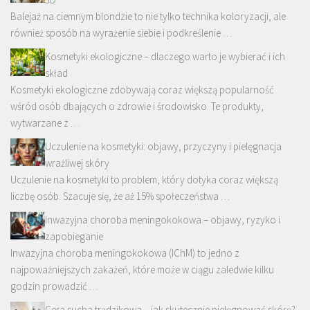
Balejaż na ciemnym blondzie to nie tylko technika koloryzacji, ale
również sposób na wyrażenie siebie i podkreślenie …
Kosmetyki ekologiczne – dlaczego warto je wybierać i ich
skład
Kosmetyki ekologiczne zdobywają coraz większą popularność
wśród osób dbających o zdrowie i środowisko. Te produkty,
wytwarzane z …
Uczulenie na kosmetyki: objawy, przyczyny i pielęgnacja
wrażliwej skóry
Uczulenie na kosmetyki to problem, który dotyka coraz większą
liczbę osób. Szacuje się, że aż 15% społeczeństwa …
Inwazyjna choroba meningokokowa – objawy, ryzyko i
zapobieganie
Inwazyjna choroba meningokokowa (IChM) to jedno z
najpoważniejszych zakażeń, które może w ciągu zaledwie kilku
godzin prowadzić …
Cera sucha trądzikowa – jak skutecznie pielęgnować skórę?