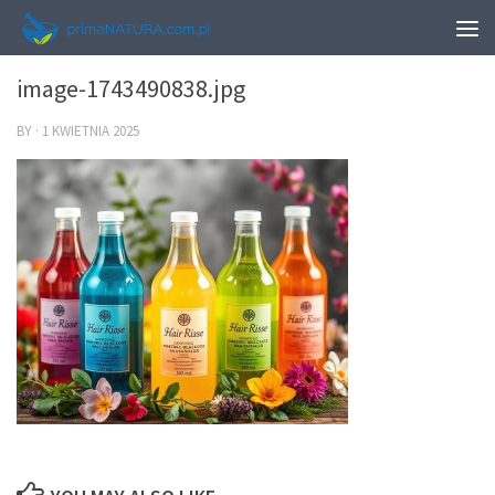
0
image-1743490838.jpg
BY
·
1 KWIETNIA 2025