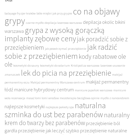
TAGI
co na objawy
balayage fryzjer kraków
bóle mięśni jak przy grypie
grypy
depilacja okolic bikini
czarne mydło
depilacja laserowa warszawa
grypa z wysoką gorączką
warszawa
implanty zębowe ceny
jak poradzić sobie z
jak radzić
przeziębieniem
jak powstrzymać przeziębienie
sobie z przeziębieniem
kody rabatowe ole
ole
kosmetyki do sauny
kosmetyki do solarium
Kriolipoliza warszawa
laserowe usuwanie
lek do picia na przeziębienie
zmarszczek
makijaż
makijaż permanentny
permanentny oczu
Makijaż permanentny Warszawa centrum
łódź
manicure hybrydowy centrum
manicure japoński warszawa
manicure
wola rezerwacja
masaż lomi lomi wrocław
mezoterapia bezigłowa opinie
mydło z nanosrebrem
naturalna
najlepsze kosmetyki
najlepsze pakiety spa
szminka do ust bez parabenów
naturalny
krem do twarzy bez parabenów
przeziębienie ból
gardła
przeziębienie jak leczyć szybko
przeziębienie naturalne