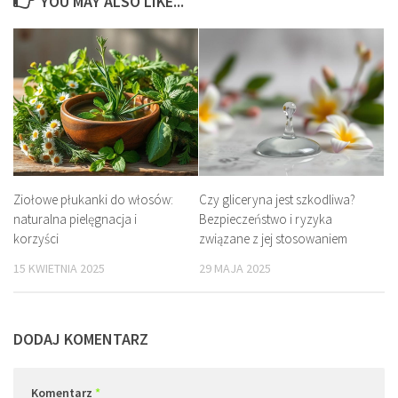
YOU MAY ALSO LIKE...
Ziołowe płukanki do włosów:
Czy gliceryna jest szkodliwa?
naturalna pielęgnacja i
Bezpieczeństwo i ryzyka
korzyści
związane z jej stosowaniem
15 KWIETNIA 2025
29 MAJA 2025
DODAJ KOMENTARZ
Komentarz
*