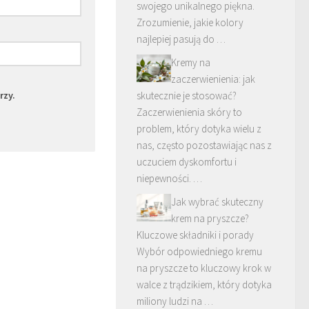
swojego unikalnego piękna.
Zrozumienie, jakie kolory
najlepiej pasują do …
Kremy na
zaczerwienienia: jak
rzy.
skutecznie je stosować?
Zaczerwienienia skóry to
problem, który dotyka wielu z
nas, często pozostawiając nas z
uczuciem dyskomfortu i
niepewności. …
Jak wybrać skuteczny
krem na pryszcze?
Kluczowe składniki i porady
Wybór odpowiedniego kremu
na pryszcze to kluczowy krok w
walce z trądzikiem, który dotyka
miliony ludzi na …