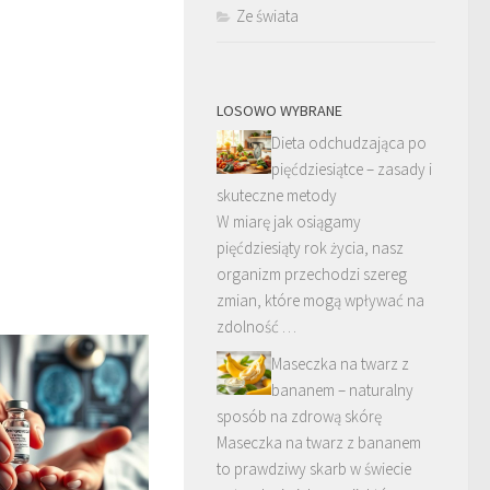
Ze świata
LOSOWO WYBRANE
Dieta odchudzająca po
pięćdziesiątce – zasady i
skuteczne metody
W miarę jak osiągamy
pięćdziesiąty rok życia, nasz
organizm przechodzi szereg
zmian, które mogą wpływać na
zdolność …
Maseczka na twarz z
bananem – naturalny
sposób na zdrową skórę
Maseczka na twarz z bananem
to prawdziwy skarb w świecie