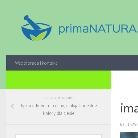
Współpraca i kontakt
PREVIOUS STORY
ima
Typ urody zima – cechy, makijaż i idealne
kolory dla ciebie
BY
·
1 KWI