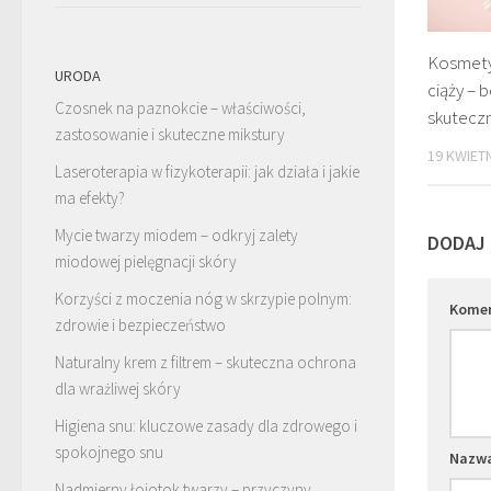
Kosmetyk
URODA
ciąży – 
Czosnek na paznokcie – właściwości,
skuteczn
zastosowanie i skuteczne mikstury
19 KWIETN
Laseroterapia w fizykoterapii: jak działa i jakie
ma efekty?
Mycie twarzy miodem – odkryj zalety
DODAJ
miodowej pielęgnacji skóry
Korzyści z moczenia nóg w skrzypie polnym:
Kome
zdrowie i bezpieczeństwo
Naturalny krem z filtrem – skuteczna ochrona
dla wrażliwej skóry
Higiena snu: kluczowe zasady dla zdrowego i
spokojnego snu
Nazw
Nadmierny łojotok twarzy – przyczyny,