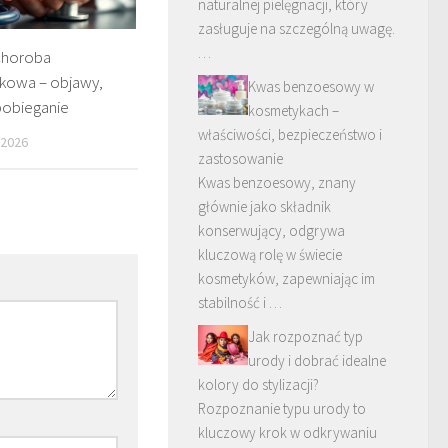
naturalnej pielęgnacji, który
zasługuje na szczególną uwagę.
…
choroba
kowa – objawy,
Kwas benzoesowy w
pobieganie
kosmetykach –
właściwości, bezpieczeństwo i
 2026
zastosowanie
Kwas benzoesowy, znany
głównie jako składnik
konserwujący, odgrywa
kluczową rolę w świecie
kosmetyków, zapewniając im
stabilność i …
Jak rozpoznać typ
urody i dobrać idealne
kolory do stylizacji?
Rozpoznanie typu urody to
kluczowy krok w odkrywaniu