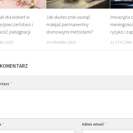
i dla kobiet w
Jak skutecznie usunąć
Inwazyjna 
bezpieczeństwo i
makijaż permanentny
meningoko
ość pielęgnacji
domowymi metodami?
ryzyko i za
IA 2025
16 GRUDNIA 2025
21 STYCZNIA
 KOMENTARZ
ntarz
*
a
*
Adres email
*