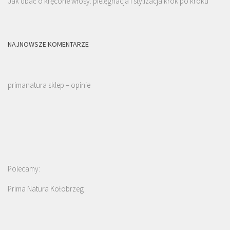
Jak dbać o kręcone włosy: pielęgnacja i stylizacja krok po kroku
NAJNOWSZE KOMENTARZE
primanatura sklep – opinie
Polecamy:
Prima Natura Kołobrzeg