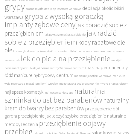
grypy
depilacja okolic bikini
czarne mydło
depilacja laserowa warszawa
grypa z wysoką gorączką
warszawa
implanty zębowe ceny
jak poradzić sobie z
jak radzić
przeziębieniem
jak powstrzymać przeziębienie
sobie z przeziębieniem
kody rabatowe ole
ole
kosmetyki do sauny
kosmetyki do solarium
Kriolipoliza warszawa
laserowe usuwanie
lek do picia na przeziębienie
zmarszczek
makijaż
makijaż permanentny
permanentny oczu
Makijaż permanentny Warszawa centrum
łódź
manicure hybrydowy centrum
manicure japoński warszawa
manicure
wola rezerwacja
masaż lomi lomi wrocław
mezoterapia bezigłowa opinie
mydło z nanosrebrem
naturalna
najlepsze kosmetyki
najlepsze pakiety spa
szminka do ust bez parabenów
naturalny
krem do twarzy bez parabenów
przeziębienie ból
gardła
przeziębienie jak leczyć szybko
przeziębienie naturalne
przeziębienie objawy i
metody leczenia
przebieg
salon kosmetyczny
rekonstrukcja joico
Salon fryzjerski Bemowo