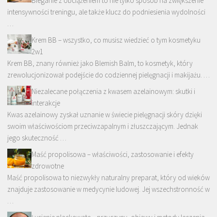
Bieganie z obciążeniem to nie tylko sposób na zwiększenie
intensywności treningu, ale także klucz do podniesienia wydolności
…
Krem BB – wszystko, co musisz wiedzieć o tym kosmetyku
2w1
Krem BB, znany również jako Blemish Balm, to kosmetyk, który
zrewolucjonizował podejście do codziennej pielęgnacji i makijażu. …
Niezalecane połączenia z kwasem azelainowym: skutki i
interakcje
Kwas azelainowy zyskał uznanie w świecie pielęgnacji skóry dzięki
swoim właściwościom przeciwzapalnym i złuszczającym. Jednak
jego skuteczność …
Maść propolisowa – właściwości, zastosowanie i efekty
zdrowotne
Maść propolisowa to niezwykły naturalny preparat, który od wieków
znajduje zastosowanie w medycynie ludowej. Jej wszechstronność w
…