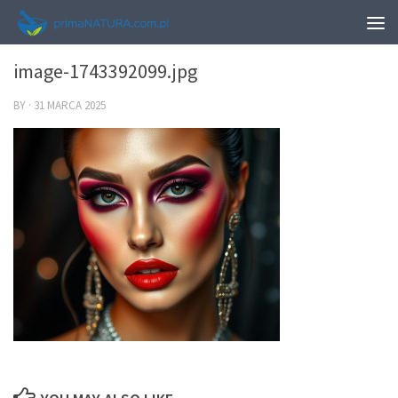
0
image-1743392099.jpg
BY
·
31 MARCA 2025