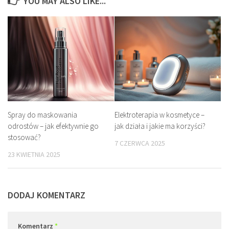
YOU MAY ALSO LIKE...
Spray do maskowania
Elektroterapia w kosmetyce –
odrostów – jak efektywnie go
jak działa i jakie ma korzyści?
stosować?
7 CZERWCA 2025
23 KWIETNIA 2025
DODAJ KOMENTARZ
Komentarz
*