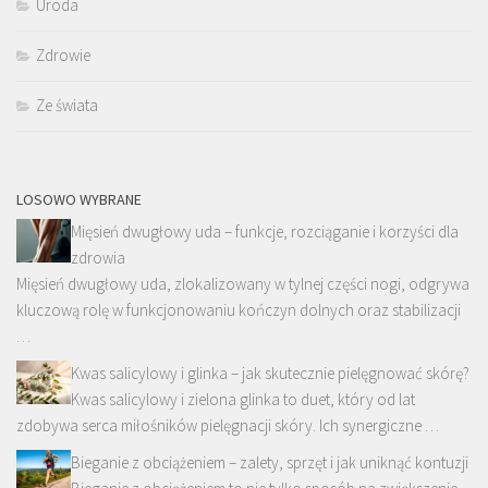
Uroda
Zdrowie
Ze świata
LOSOWO WYBRANE
Mięsień dwugłowy uda – funkcje, rozciąganie i korzyści dla
zdrowia
Mięsień dwugłowy uda, zlokalizowany w tylnej części nogi, odgrywa
kluczową rolę w funkcjonowaniu kończyn dolnych oraz stabilizacji
…
Kwas salicylowy i glinka – jak skutecznie pielęgnować skórę?
Kwas salicylowy i zielona glinka to duet, który od lat
zdobywa serca miłośników pielęgnacji skóry. Ich synergiczne …
Bieganie z obciążeniem – zalety, sprzęt i jak uniknąć kontuzji