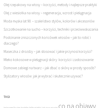
Olej rzepakowy na włosy – korzyści, metody i najlepsze praktyki
Olej z wiesiołka na włosy – regeneracja, wzrost i pielęgnacja
Moda męska lat 90. – szaleństwo stylów, kolorów i akcesoriów
Szczotkowanie na sucho – korzyści, techniki i przeciwwskazania
Podcinanie zniszczonych końcówek włosów – jak to robić i
dlaczego?
Maseczka z drożdży – jak stosować i jakie przynosi korzyści?
Mleko kokosowe w pielęgnacji skóry: korzyści i zastosowanie
Domowe zabiegi na twarz – jak dbać o skórę w prosty sposób?
Stylizatory włosów: jak je wybrać i skutecznie używać?
TAGI
co na objawy
balayage fryzjer kraków
bóle mięśni jak przy grypie