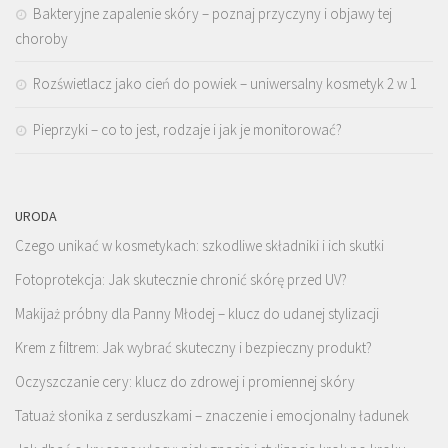
Bakteryjne zapalenie skóry – poznaj przyczyny i objawy tej
choroby
Rozświetlacz jako cień do powiek – uniwersalny kosmetyk 2 w 1
Pieprzyki – co to jest, rodzaje i jak je monitorować?
URODA
Czego unikać w kosmetykach: szkodliwe składniki i ich skutki
Fotoprotekcja: Jak skutecznie chronić skórę przed UV?
Makijaż próbny dla Panny Młodej – klucz do udanej stylizacji
Krem z filtrem: Jak wybrać skuteczny i bezpieczny produkt?
Oczyszczanie cery: klucz do zdrowej i promiennej skóry
Tatuaż słonika z serduszkami – znaczenie i emocjonalny ładunek