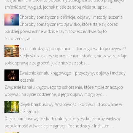
zmienić swój wygląd, jednak niesie ze sobą wiele pułapek. …
Choroby somatyczne: definicje, objawy i metody leczenia
Choroby somatyczne to zjawisko, które staje się coraz
bardziej powszechne w dzisiejszym społeczeństwie. Są to
schorzenia, w …
Krem chłodzący po opalaniu – dlaczego warto go używać?
Kiedy skóra cieszy się promieniami słońca, nie zawsze zdaje
sobie sprawę z zagrożeń, jakie niesie ze sobą …
Zwężenie kanału kręgowego – przyczyny, objawy i metody
leczenia
Zwężenie kanału kręgowego to schorzenie, które może znacząco
wpływać na życie codzienne, a jego objawy mogą być …
Olejek bambusowy: Właściwości, korzyści i stosowanie w
pielęgnacji
Olejek bambusowy to skarb natury, który zyskuje coraz większą
popularność w świecie pielęgnacji. Pochodzący z Indii, ten …