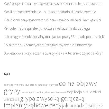
Maść propolisowa – właściwości, zastosowanie i efekty zdrowotne
Maści na zaczerwienienia – skuteczne składniki i zastosowanie
Pierścionki zaręczynowe z rubinem – symbol miłości i namiętności
Mikrodermabrazja: efekty, rodzaje i wskazania do zabiegu
Jak osiągnąć profesjonalny makijaż do pracy? Sprawdź porady i triki
Polskie marki kosmetyczne: Przegląd, wyzwania i innowacje
Dwuetapowe oczyszczanie twarzy – jak skutecznie oczyścić skórę?
TAGI
co na objawy
balayage fryzjer kraków
bóle mięśni jak przy grypie
grypy
depilacja okolic bikini
czarne mydło
depilacja laserowa warszawa
grypa z wysoką gorączką
warszawa
implanty zębowe ceny
jak poradzić sobie z