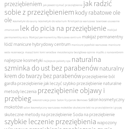
jak radzić
przeziębieniem
jak powstrzymać przeziębienie
sobie z przeziębieniem
kody rabatowe ole
ole
kosmetyki do sauny
kosmetyki do solarium
Kriolipoliza warszawa
laserowe usuwanie
lek do picia na przeziębienie
zmarszczek
makijaż
makijaż permanentny
permanentny oczu
Makijaż permanentny Warszawa centrum
łódź
manicure hybrydowy centrum
manicure japoński warszawa
manicure
wola rezerwacja
masaż lomi lomi wrocław
mezoterapia bezigłowa opinie
mydło z nanosrebrem
naturalna
najlepsze kosmetyki
najlepsze pakiety spa
szminka do ust bez parabenów
naturalny
krem do twarzy bez parabenów
przeziębienie ból
gardła
przeziębienie jak leczyć szybko
przeziębienie naturalne
przeziębienie objawy i
metody leczenia
przebieg
salon kosmetyczny
rekonstrukcja joico
Salon fryzjerski Bemowo
mokotów
salon kosmetyczny warszawa mokotów
skuteczne leki na przeziębienie i grypę
skuteczne metody na przeziębienie
Soda na przeziębienie
szybkie leczenie przeziębienia
wapozony