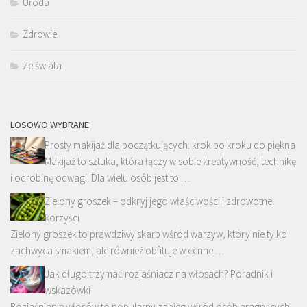
Uroda
Zdrowie
Ze świata
LOSOWO WYBRANE
Prosty makijaż dla początkujących: krok po kroku do piękna
Makijaż to sztuka, która łączy w sobie kreatywność, technikę
i odrobinę odwagi. Dla wielu osób jest to …
Zielony groszek – odkryj jego właściwości i zdrowotne
korzyści
Zielony groszek to prawdziwy skarb wśród warzyw, który nie tylko
zachwyca smakiem, ale również obfituje w cenne …
Jak długo trzymać rozjaśniacz na włosach? Poradnik i
wskazówki
Rozjaśnianie włosów to popularny zabieg wśród osób pragnących