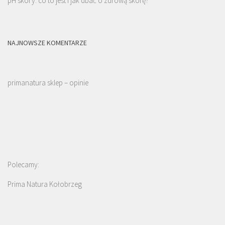
pH skóry: co to jest i jak dbać o zdrową skórę?
NAJNOWSZE KOMENTARZE
primanatura sklep – opinie
Polecamy:
Prima Natura Kołobrzeg