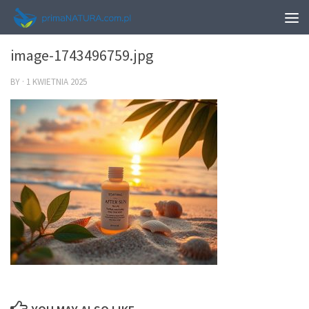
0
image-1743496759.jpg
BY
·
1 KWIETNIA 2025