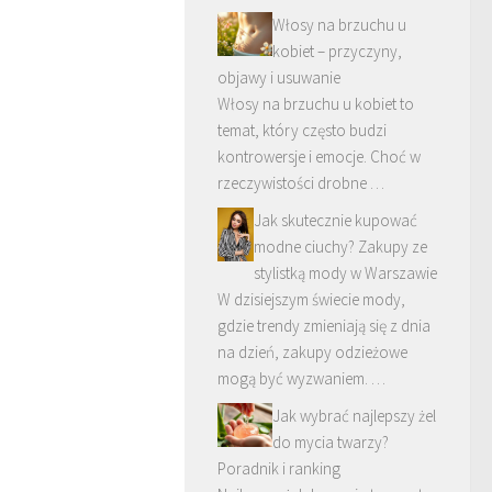
Włosy na brzuchu u
kobiet – przyczyny,
objawy i usuwanie
Włosy na brzuchu u kobiet to
temat, który często budzi
kontrowersje i emocje. Choć w
rzeczywistości drobne …
Jak skutecznie kupować
modne ciuchy? Zakupy ze
stylistką mody w Warszawie
W dzisiejszym świecie mody,
gdzie trendy zmieniają się z dnia
na dzień, zakupy odzieżowe
mogą być wyzwaniem. …
Jak wybrać najlepszy żel
do mycia twarzy?
Poradnik i ranking