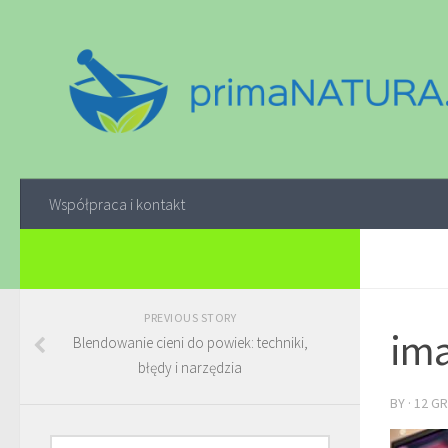
Współpraca i kontakt
PREVIOUS STORY
ima
Blendowanie cieni do powiek: techniki,
błędy i narzędzia
BY
·
12 GR