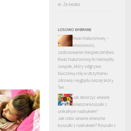
Ze świata
LOSOWO WYBRANE
Kwas hialuronowy –
właściwości,
zastosowanie i bezpieczeństwo
Kwas hialuronowy to niezwykły
związek, który odgrywa
kluczową rolę w utrzymaniu
zdrowia i wyglądu naszej skóry.
Ten …
Jak stworzyć własne
śmieszne koszulki z
unikalnym nadrukiem?
Jak robić własne śmieszne
koszulki z nadrukiem? Koszulki z