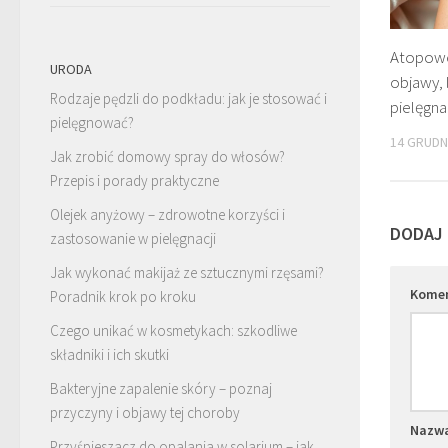
Atopowe
URODA
objawy, 
Rodzaje pędzli do podkładu: jak je stosować i
pielęgna
pielęgnować?
14 GRUDN
Jak zrobić domowy spray do włosów?
Przepis i porady praktyczne
Olejek anyżowy – zdrowotne korzyści i
DODAJ
zastosowanie w pielęgnacji
Jak wykonać makijaż ze sztucznymi rzęsami?
Kome
Poradnik krok po kroku
Czego unikać w kosmetykach: szkodliwe
składniki i ich skutki
Bakteryjne zapalenie skóry – poznaj
przyczyny i objawy tej choroby
Nazw
Przyśpieszacz do opalania w solarium – jak