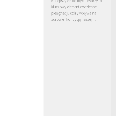
Najlepszy żel do mycia twarzy to
kluczowy element codziennej
pielęgnacji, który wpływa na
zdrowie i kondycję naszej …