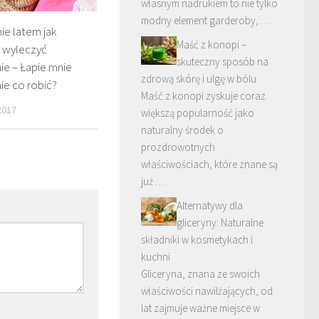
własnym nadrukiem to nie tylko
modny element garderoby, …
ie latem jak
Maść z konopi –
k wyleczyć
skuteczny sposób na
ie – Łapie mnie
zdrową skórę i ulgę w bólu
ie co robić?
Maść z konopi zyskuje coraz
2017
większą popularność jako
naturalny środek o
prozdrowotnych
właściwościach, które znane są
już …
Alternatywy dla
gliceryny: Naturalne
składniki w kosmetykach i
kuchni
Gliceryna, znana ze swoich
właściwości nawilżających, od
lat zajmuje ważne miejsce w