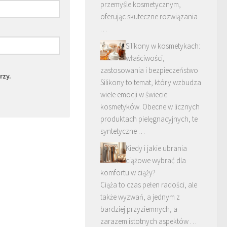
przemyśle kosmetycznym,
oferując skuteczne rozwiązania
…
Silikony w kosmetykach:
właściwości,
zastosowania i bezpieczeństwo
rzy.
Silikony to temat, który wzbudza
wiele emocji w świecie
kosmetyków. Obecne w licznych
produktach pielęgnacyjnych, te
syntetyczne …
Kiedy i jakie ubrania
ciążowe wybrać dla
komfortu w ciąży?
Ciąża to czas pełen radości, ale
także wyzwań, a jednym z
bardziej przyziemnych, a
zarazem istotnych aspektów …