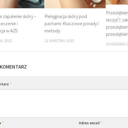
Przeziębien
 zapalenie skóry –
Pielęgnacja skóry pod
leczyć? Ja
leczenie i
pachami: Kluczowe porady i
przeziębien
cja w AZS
metody
przeziębien
IA 2025
21 KWIETNIA 2025
30 GRUDNIA 
 KOMENTARZ
ntarz
*
a
*
Adres email
*