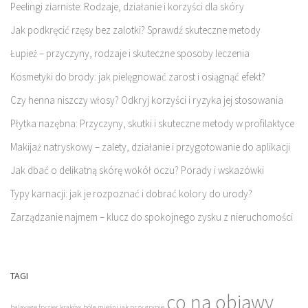
Peelingi ziarniste: Rodzaje, działanie i korzyści dla skóry
Jak podkręcić rzęsy bez zalotki? Sprawdź skuteczne metody
Łupież – przyczyny, rodzaje i skuteczne sposoby leczenia
Kosmetyki do brody: jak pielęgnować zarost i osiągnąć efekt?
Czy henna niszczy włosy? Odkryj korzyści i ryzyka jej stosowania
Płytka nazębna: Przyczyny, skutki i skuteczne metody w profilaktyce
Makijaż natryskowy – zalety, działanie i przygotowanie do aplikacji
Jak dbać o delikatną skórę wokół oczu? Porady i wskazówki
Typy karnacji: jak je rozpoznać i dobrać kolory do urody?
Zarządzanie najmem – klucz do spokojnego zysku z nieruchomości
TAGI
co na objawy
balayage fryzjer kraków
bóle mięśni jak przy grypie