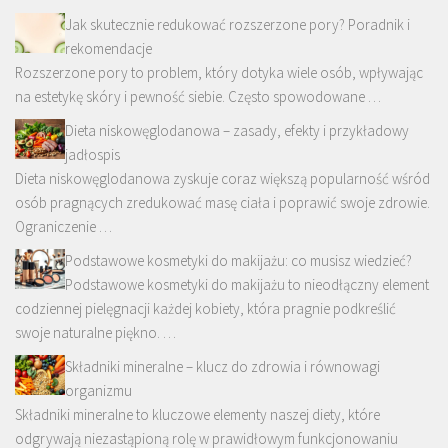
Jak skutecznie redukować rozszerzone pory? Poradnik i
rekomendacje
Rozszerzone pory to problem, który dotyka wiele osób, wpływając
na estetykę skóry i pewność siebie. Często spowodowane …
Dieta niskowęglodanowa – zasady, efekty i przykładowy
jadłospis
Dieta niskowęglodanowa zyskuje coraz większą popularność wśród
osób pragnących zredukować masę ciała i poprawić swoje zdrowie.
Ograniczenie …
Podstawowe kosmetyki do makijażu: co musisz wiedzieć?
Podstawowe kosmetyki do makijażu to nieodłączny element
codziennej pielęgnacji każdej kobiety, która pragnie podkreślić
swoje naturalne piękno. …
Składniki mineralne – klucz do zdrowia i równowagi
organizmu
Składniki mineralne to kluczowe elementy naszej diety, które
odgrywają niezastąpioną rolę w prawidłowym funkcjonowaniu