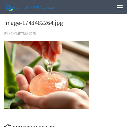
0
image-1743482264.jpg
BY
·
1 KWIETNIA 2025