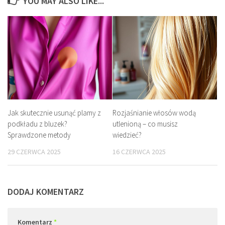
YOU MAY ALSO LIKE...
Jak skutecznie usunąć plamy z
Rozjaśnianie włosów wodą
podkładu z bluzek?
utlenioną – co musisz
Sprawdzone metody
wiedzieć?
29 CZERWCA 2025
16 CZERWCA 2025
DODAJ KOMENTARZ
Komentarz
*