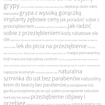
grypy
depilacja okolic bikini
czarne mydło
depilacja laserowa warszawa
grypa z wysoką gorączką
warszawa
implanty zębowe ceny
jak poradzić sobie z
jak radzić
przeziębieniem
jak powstrzymać przeziębienie
sobie z przeziębieniem
kody rabatowe ole
ole
kosmetyki do sauny
kosmetyki do solarium
Kriolipoliza warszawa
laserowe usuwanie
lek do picia na przeziębienie
zmarszczek
makijaż
makijaż permanentny
permanentny oczu
Makijaż permanentny Warszawa centrum
łódź
manicure hybrydowy centrum
manicure japoński warszawa
manicure
wola rezerwacja
masaż lomi lomi wrocław
mezoterapia bezigłowa opinie
mydło z nanosrebrem
naturalna
najlepsze kosmetyki
najlepsze pakiety spa
szminka do ust bez parabenów
naturalny
krem do twarzy bez parabenów
przeziębienie ból
gardła
przeziębienie jak leczyć szybko
przeziębienie naturalne
przeziębienie objawy i
metody leczenia
przebieg
salon kosmetyczny
rekonstrukcja joico
Salon fryzjerski Bemowo