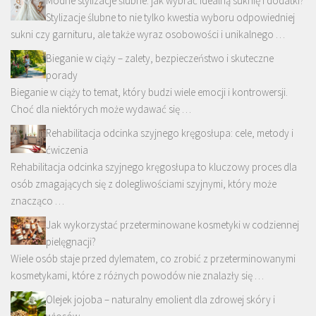
Modne stylizacje ślubne: jak wybrać idealną suknię i dodatki?
Stylizacje ślubne to nie tylko kwestia wyboru odpowiedniej
sukni czy garnituru, ale także wyraz osobowości i unikalnego …
Bieganie w ciąży – zalety, bezpieczeństwo i skuteczne
porady
Bieganie w ciąży to temat, który budzi wiele emocji i kontrowersji.
Choć dla niektórych może wydawać się …
Rehabilitacja odcinka szyjnego kręgosłupa: cele, metody i
ćwiczenia
Rehabilitacja odcinka szyjnego kręgosłupa to kluczowy proces dla
osób zmagających się z dolegliwościami szyjnymi, który może
znacząco …
Jak wykorzystać przeterminowane kosmetyki w codziennej
pielęgnacji?
Wiele osób staje przed dylematem, co zrobić z przeterminowanymi
kosmetykami, które z różnych powodów nie znalazły się …
Olejek jojoba – naturalny emolient dla zdrowej skóry i