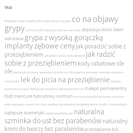
TAGI
co na objawy
balayage fryzjer kraków
bóle mięśni jak przy grypie
grypy
depilacja okolic bikini
czarne mydło
depilacja laserowa warszawa
grypa z wysoką gorączką
warszawa
implanty zębowe ceny
jak poradzić sobie z
jak radzić
przeziębieniem
jak powstrzymać przeziębienie
sobie z przeziębieniem
kody rabatowe ole
ole
kosmetyki do sauny
kosmetyki do solarium
Kriolipoliza warszawa
laserowe usuwanie
lek do picia na przeziębienie
zmarszczek
makijaż
makijaż permanentny
permanentny oczu
Makijaż permanentny Warszawa centrum
łódź
manicure hybrydowy centrum
manicure japoński warszawa
manicure
wola rezerwacja
masaż lomi lomi wrocław
mezoterapia bezigłowa opinie
mydło z nanosrebrem
naturalna
najlepsze kosmetyki
najlepsze pakiety spa
szminka do ust bez parabenów
naturalny
krem do twarzy bez parabenów
przeziębienie ból