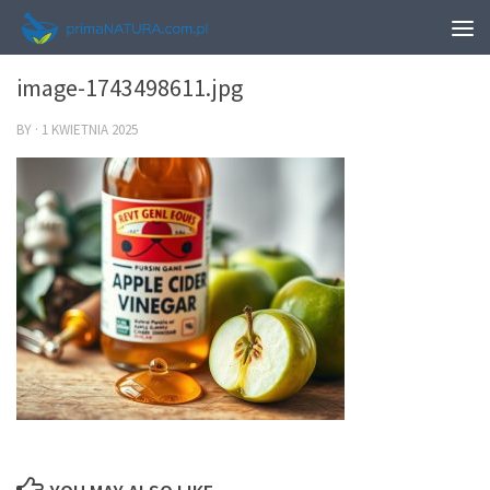
0
image-1743498611.jpg
BY
·
1 KWIETNIA 2025