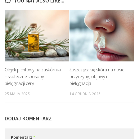
YOU MAY ALSO LIKE...
Olejek pichtowy na zaskórniki
Łuszcząca się skóra na nosie –
– skuteczne sposoby
przyczyny, objawy i
pielęgnacji cery
pielęgnacja
25 MAJA 2025
14 GRUDNIA 2025
DODAJ KOMENTARZ
Komentarz
*