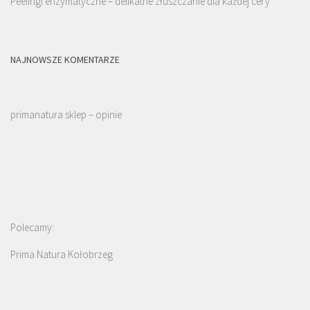
Peelingi enzymatyczne – delikatne złuszczanie dla każdej cery
NAJNOWSZE KOMENTARZE
primanatura sklep – opinie
Polecamy:
Prima Natura Kołobrzeg