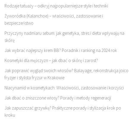
Rodzaje tatuaży – odkryj najpopularniejsze style i techniki
Żyworódka (Kalanchoe) – właściwości, zastosowanie i
bezpieczeństwo
Przyczyny nadmiaru sebum: jak genetyka, stres i dieta wpływają na
skórę
Jak wybrać najlepszy krem BB? Poradnik i ranking na 2024 rok
Kosmetyki dla mężczyzn – jak dbać o skórę i zarost?
Jak poprawić wygląd swoich włosów? Balayage, rekonstrukcja joico
fryzjer i stylista fryzur w Krakowie
Niacynamid w kosmetykach: Właściwości, zastosowanie i korzyści
Jak dbać o zniszczone włosy? Porady i metody regeneracji
Jak zapuszczać grzywkę? Praktyczne porady i stylizacja krok po
kroku