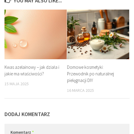
YOU MAY ALSO LIKE...
Kwas azelainowy – jak działa i
Domowe kosmetyki:
jakie ma właściwości?
Przewodnik po naturalnej
pielęgnacji DIY
15 MAJA 2025
16 MARCA 2025
DODAJ KOMENTARZ
Komentarz
*