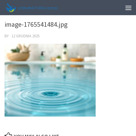
0
image-1765541484.jpg
BY
·
12 GRUDNIA 2025