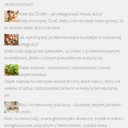
okolicznościach. …
Krem dla 25-latki – jak pielęgnować młodą skórę?
Kiedy kończymy 25 lat, wiele z nas nie zdaje sobie sprawy, że
to właśnie wtedy skóra zaczyna …
Jak wykorzystać przeterminowane kosmetyki w codziennej
pielęgnacji?
Wiele osób staje przed dylematem, co zrobić z przeterminowanymi
kosmetykami, które z różnych powodów nie znalazły się …
Olejek miętowy – właściwości, zastosowania i zasady
bezpieczeństwa
Olejek miętowy to niezwykle wszechstronny skarb natury, który od
wieków znajduje zastosowanie zarówno w medycynie naturalnej,
jak …
Maść na hemoroidy pod oczy – działanie, bezpieczeństwo i
ryzyko
Maść na hemoroidy, znana głównie jako skuteczny środek w walce z
dolegliwościami związanymi z hemoroidami, zyskała nową …