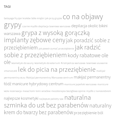
TAGI
co na objawy
balayage fryzjer kraków
bóle mięśni jak przy grypie
grypy
depilacja okolic bikini
czarne mydło
depilacja laserowa warszawa
grypa z wysoką gorączką
warszawa
implanty zębowe ceny
jak poradzić sobie z
jak radzić
przeziębieniem
jak powstrzymać przeziębienie
sobie z przeziębieniem
kody rabatowe ole
ole
kosmetyki do sauny
kosmetyki do solarium
Kriolipoliza warszawa
laserowe usuwanie
lek do picia na przeziębienie
zmarszczek
makijaż
makijaż permanentny
permanentny oczu
Makijaż permanentny Warszawa centrum
łódź
manicure hybrydowy centrum
manicure japoński warszawa
manicure
wola rezerwacja
masaż lomi lomi wrocław
mezoterapia bezigłowa opinie
mydło z nanosrebrem
naturalna
najlepsze kosmetyki
najlepsze pakiety spa
szminka do ust bez parabenów
naturalny
krem do twarzy bez parabenów
przeziębienie ból