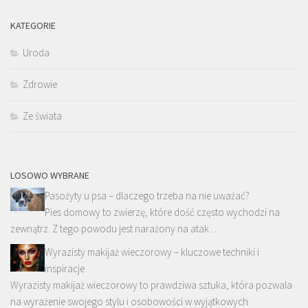
KATEGORIE
Uroda
Zdrowie
Ze świata
LOSOWO WYBRANE
Pasożyty u psa – dlaczego trzeba na nie uważać?
Pies domowy to zwierzę, które dość często wychodzi na
zewnątrz. Z tego powodu jest narażony na atak …
Wyrazisty makijaż wieczorowy – kluczowe techniki i
inspiracje
Wyrazisty makijaż wieczorowy to prawdziwa sztuka, która pozwala
na wyrażenie swojego stylu i osobowości w wyjątkowych