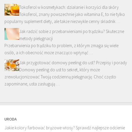
Tokoferol w kosmetykach: działanie i korzyści dla skóry
Tokoferol, znany powszechnie jako witamina E, to nie tylko
popularny suplement diety, ale także niezwykle cenny składnik …
Jak radzić sobie z przebarwieniami po trądziku? Skuteczne
metody pielęgnacji
Przebarwienia po trądziku to problem, z którym zmaga się wiele
osób, a ich obecność może znacząco wpłynąć …
Jak przygotować domowy peeling do ust? Przepisy i porady
Domowy peeling do ust to sekret, który może
zrewolucjonizować Twoją codzienną pielęgnację. Choć często
zapominane, usta zasługują …
URODA
Jakie kolory farbować brązowe włosy? Sprawdź najlepsze odcienie