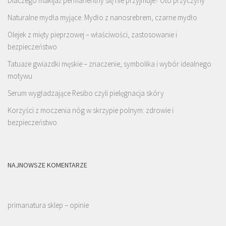
Dlaczego makijaż permanentny się nie przyjmuje? Oto przyczyny
Naturalne mydła myjące. Mydło z nanosrebrem, czarne mydło
Olejek z mięty pieprzowej – właściwości, zastosowanie i
bezpieczeństwo
Tatuaże gwiazdki męskie – znaczenie, symbolika i wybór idealnego
motywu
Serum wygładzające Resibo czyli pielęgnacja skóry
Korzyści z moczenia nóg w skrzypie polnym: zdrowie i
bezpieczeństwo
NAJNOWSZE KOMENTARZE
primanatura sklep – opinie