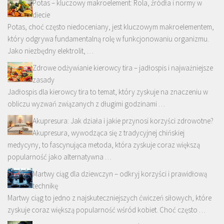
Potas – kluczowy makroelement: Rola, źródła i normy w
diecie
Potas, choć często niedoceniany, jest kluczowym makroelementem,
który odgrywa fundamentalną rolę w funkcjonowaniu organizmu.
Jako niezbędny elektrolit, …
Zdrowe odżywianie kierowcy tira – jadłospis i najważniejsze
zasady
Jadłospis dla kierowcy tira to temat, który zyskuje na znaczeniu w
obliczu wyzwań związanych z długimi godzinami …
Akupresura: Jak działa i jakie przynosi korzyści zdrowotne?
Akupresura, wywodząca się z tradycyjnej chińskiej
medycyny, to fascynująca metoda, która zyskuje coraz większą
popularność jako alternatywna …
Martwy ciąg dla dziewczyn – odkryj korzyści i prawidłową
technikę
Martwy ciąg to jedno z najskuteczniejszych ćwiczeń siłowych, które
zyskuje coraz większą popularność wśród kobiet. Choć często …