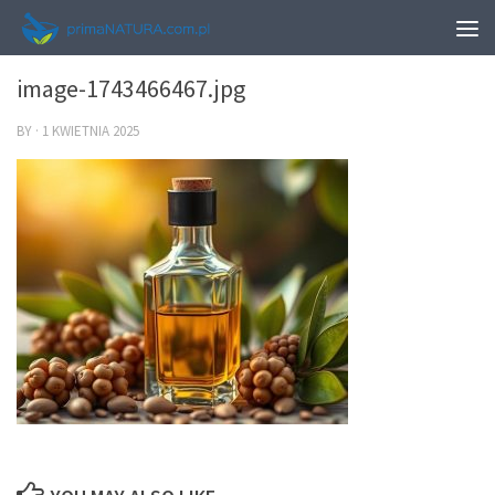
0
image-1743466467.jpg
BY
·
1 KWIETNIA 2025