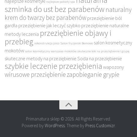
najlepsze kosmetyki
najlepsze pakiety spa
szminka do ust bez parabenów
naturalny
krem do twarzy bez parabenów
przeziębienie ból
gardła
przeziębienie jak leczyć szybko
przeziębienie naturalne
przeziębienie objawy i
metody leczenia
przebieg
salon kosmetyczny
rekonstrukcja joico
Salon fryzjerski Bemowo
mokotów
salon kosmetyczny warszawa mokotów
skuteczne leki na przeziębienie i grypę
skuteczne metody na przeziębienie
Soda na przeziębienie
szybkie leczenie przeziębienia
wapozony
wirusowe przeziębienie
zapobieganie grypie
Primanatura sklep © 2026. All Rights Reserved.
Powered by
WordPress
. Theme by
Press Customizr
.