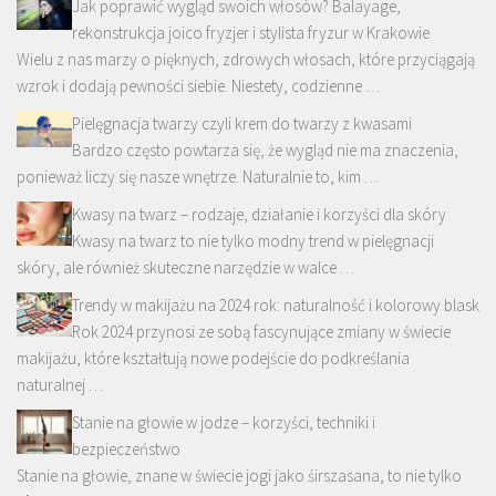
Jak poprawić wygląd swoich włosów? Balayage,
rekonstrukcja joico fryzjer i stylista fryzur w Krakowie
Wielu z nas marzy o pięknych, zdrowych włosach, które przyciągają
wzrok i dodają pewności siebie. Niestety, codzienne …
Pielęgnacja twarzy czyli krem do twarzy z kwasami
Bardzo często powtarza się, że wygląd nie ma znaczenia,
ponieważ liczy się nasze wnętrze. Naturalnie to, kim …
Kwasy na twarz – rodzaje, działanie i korzyści dla skóry
Kwasy na twarz to nie tylko modny trend w pielęgnacji
skóry, ale również skuteczne narzędzie w walce …
Trendy w makijażu na 2024 rok: naturalność i kolorowy blask
Rok 2024 przynosi ze sobą fascynujące zmiany w świecie
makijażu, które kształtują nowe podejście do podkreślania
naturalnej …
Stanie na głowie w jodze – korzyści, techniki i
bezpieczeństwo
Stanie na głowie, znane w świecie jogi jako śirszasana, to nie tylko