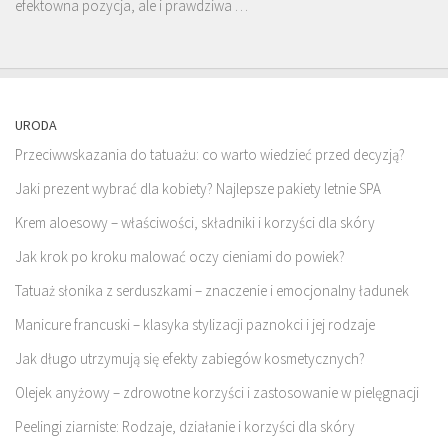
efektowna pozycja, ale i prawdziwa …
URODA
Przeciwwskazania do tatuażu: co warto wiedzieć przed decyzją?
Jaki prezent wybrać dla kobiety? Najlepsze pakiety letnie SPA
Krem aloesowy – właściwości, składniki i korzyści dla skóry
Jak krok po kroku malować oczy cieniami do powiek?
Tatuaż słonika z serduszkami – znaczenie i emocjonalny ładunek
Manicure francuski – klasyka stylizacji paznokci i jej rodzaje
Jak długo utrzymują się efekty zabiegów kosmetycznych?
Olejek anyżowy – zdrowotne korzyści i zastosowanie w pielęgnacji
Peelingi ziarniste: Rodzaje, działanie i korzyści dla skóry