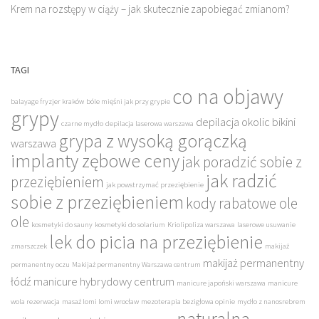
Krem na rozstępy w ciąży – jak skutecznie zapobiegać zmianom?
TAGI
co na objawy
balayage fryzjer kraków
bóle mięśni jak przy grypie
grypy
depilacja okolic bikini
czarne mydło
depilacja laserowa warszawa
grypa z wysoką gorączką
warszawa
implanty zębowe ceny
jak poradzić sobie z
jak radzić
przeziębieniem
jak powstrzymać przeziębienie
sobie z przeziębieniem
kody rabatowe ole
ole
kosmetyki do sauny
kosmetyki do solarium
Kriolipoliza warszawa
laserowe usuwanie
lek do picia na przeziębienie
zmarszczek
makijaż
makijaż permanentny
permanentny oczu
Makijaż permanentny Warszawa centrum
łódź
manicure hybrydowy centrum
manicure japoński warszawa
manicure
wola rezerwacja
masaż lomi lomi wrocław
mezoterapia bezigłowa opinie
mydło z nanosrebrem
naturalna