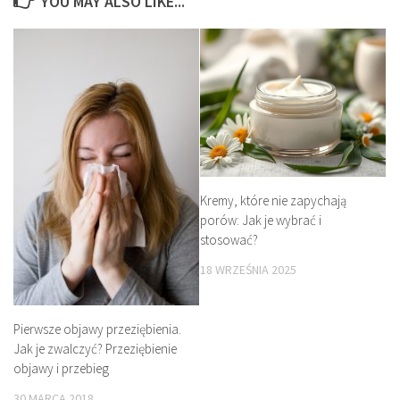
YOU MAY ALSO LIKE...
Kremy, które nie zapychają
porów: Jak je wybrać i
stosować?
18 WRZEŚNIA 2025
Pierwsze objawy przeziębienia.
Jak je zwalczyć? Przeziębienie
objawy i przebieg
30 MARCA 2018