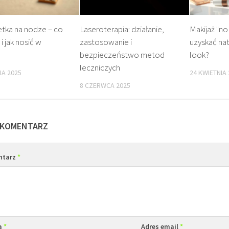
tka na nodze – co
Laseroterapia: działanie,
Makijaż "no
i jak nosić w
zastosowanie i
uzyskać nat
?
bezpieczeństwo metod
look?
leczniczych
IA 2025
24 KWIETNIA
8 CZERWCA 2025
 KOMENTARZ
ntarz
*
a
*
Adres email
*