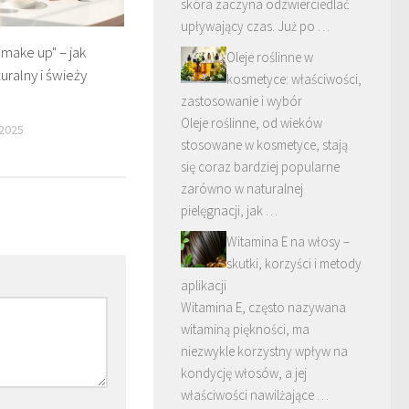
skóra zaczyna odzwierciedlać
upływający czas. Już po …
 make up" – jak
Oleje roślinne w
uralny i świeży
kosmetyce: właściwości,
zastosowanie i wybór
Oleje roślinne, od wieków
 2025
stosowane w kosmetyce, stają
się coraz bardziej popularne
zarówno w naturalnej
pielęgnacji, jak …
Witamina E na włosy –
skutki, korzyści i metody
aplikacji
Witamina E, często nazywana
witaminą piękności, ma
niezwykle korzystny wpływ na
kondycję włosów, a jej
właściwości nawilżające …