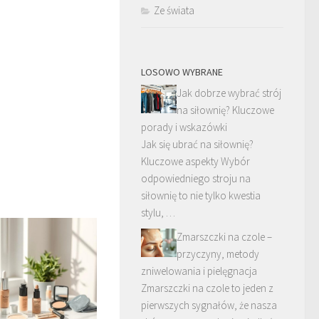
Ze świata
LOSOWO WYBRANE
Jak dobrze wybrać strój
na siłownię? Kluczowe
porady i wskazówki
Jak się ubrać na siłownię?
Kluczowe aspekty Wybór
odpowiedniego stroju na
siłownię to nie tylko kwestia
stylu, …
Zmarszczki na czole –
przyczyny, metody
zniwelowania i pielęgnacja
Zmarszczki na czole to jeden z
pierwszych sygnałów, że nasza