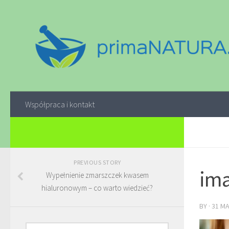
Współpraca i kontakt
PREVIOUS STORY
ima
Wypełnienie zmarszczek kwasem
hialuronowym – co warto wiedzieć?
BY
·
31 M