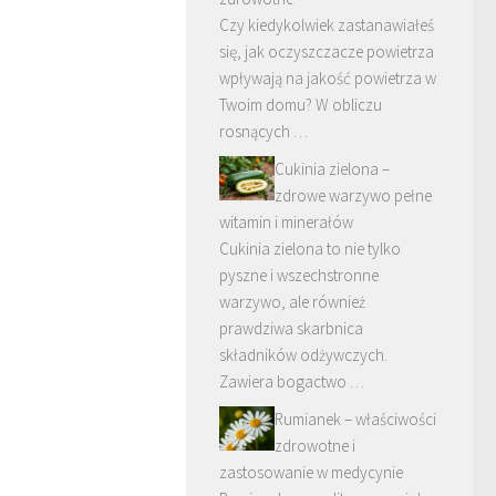
Czy kiedykolwiek zastanawiałeś
się, jak oczyszczacze powietrza
wpływają na jakość powietrza w
Twoim domu? W obliczu
rosnących …
Cukinia zielona –
zdrowe warzywo pełne
witamin i minerałów
Cukinia zielona to nie tylko
pyszne i wszechstronne
warzywo, ale również
prawdziwa skarbnica
składników odżywczych.
Zawiera bogactwo …
Rumianek – właściwości
zdrowotne i
zastosowanie w medycynie