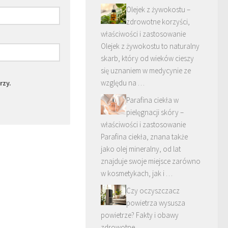
Olejek z żywokostu –
zdrowotne korzyści,
właściwości i zastosowanie
Olejek z żywokostu to naturalny
skarb, który od wieków cieszy
się uznaniem w medycynie ze
względu na …
rzy.
Parafina ciekła w
pielęgnacji skóry –
właściwości i zastosowanie
Parafina ciekła, znana także
jako olej mineralny, od lat
znajduje swoje miejsce zarówno
w kosmetykach, jak i …
Czy oczyszczacz
powietrza wysusza
powietrze? Fakty i obawy
zdrowotne