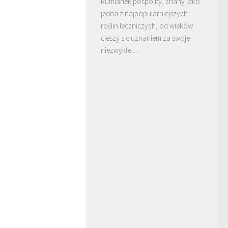
Rumianek pospolity, znany jako
jedna z najpopularniejszych
roślin leczniczych, od wieków
cieszy się uznaniem za swoje
niezwykłe …