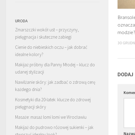
Bransole
URODA
oznacza 
Zmarszczki wokół ust – przyczyny,
modzie
pielęgnacja i skuteczne zabiegi
30 GRUDN
Cienie do niebieskich oczu – jak dobrać
idealne kolory?
Makijaż próbny dla Panny Młodej – klucz do
udanej stylizacji
DODAJ
Nawilżanie skóry: jak zadbać o zdrową cerę
każdego dnia?
Kome
Kosmetyki dla 20-latek: klucze do zdrowej
pielęgnacji skóry
Masaże: masaż lomi lomi we Wrocławiu
Makijaż do pudrowo różowej sukienki – jak
Nazw
stworzyć idealny look?