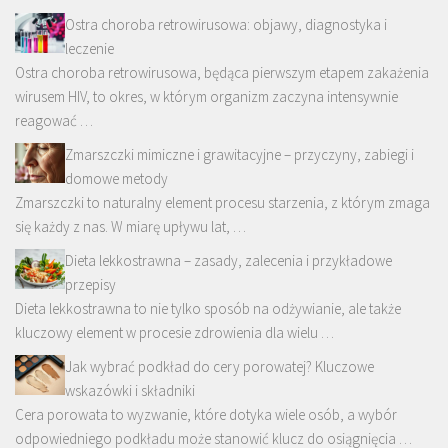
Ostra choroba retrowirusowa: objawy, diagnostyka i
leczenie
Ostra choroba retrowirusowa, będąca pierwszym etapem zakażenia
wirusem HIV, to okres, w którym organizm zaczyna intensywnie
reagować …
Zmarszczki mimiczne i grawitacyjne – przyczyny, zabiegi i
domowe metody
Zmarszczki to naturalny element procesu starzenia, z którym zmaga
się każdy z nas. W miarę upływu lat, …
Dieta lekkostrawna – zasady, zalecenia i przykładowe
przepisy
Dieta lekkostrawna to nie tylko sposób na odżywianie, ale także
kluczowy element w procesie zdrowienia dla wielu …
Jak wybrać podkład do cery porowatej? Kluczowe
wskazówki i składniki
Cera porowata to wyzwanie, które dotyka wiele osób, a wybór
odpowiedniego podkładu może stanowić klucz do osiągnięcia …