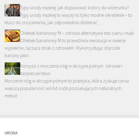
Typy urody męskiej: jak dopasować kolory do wizerunku?
Typy urody męskiej to więcej niż tylko modne określenie – to
klucz do zrozumienia, jak odpowiednio dobierać …
Chlebek bananowy fit – zdrowa alternatywa bez cukru i mąki
Chlebek bananowy fit to prawdziwa rewolucja w świecie
wypieków, łącząca smak z zdrowiem. Wykorzystując dojrzałe
banany jako …
Korzyści z moczenia nóg w skrzypie polnym: zdrowie i
bezpieczeństwo
Moczenie nóg w skrzypie polnym to praktyka, która zyskuje coraz
większą popularność wśród osób poszukujących naturalnych
metod …
URODA