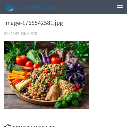
0
image-1765542581.jpg
BY
·
12 GRUDNIA 2025