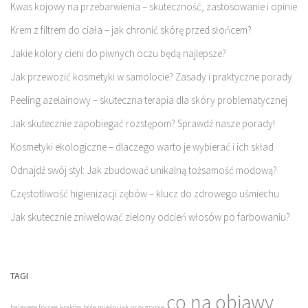
Kwas kojowy na przebarwienia – skuteczność, zastosowanie i opinie
Krem z filtrem do ciała – jak chronić skórę przed słońcem?
Jakie kolory cieni do piwnych oczu będą najlepsze?
Jak przewozić kosmetyki w samolocie? Zasady i praktyczne porady
Peeling azelainowy – skuteczna terapia dla skóry problematycznej
Jak skutecznie zapobiegać rozstępom? Sprawdź nasze porady!
Kosmetyki ekologiczne – dlaczego warto je wybierać i ich skład
Odnajdź swój styl: Jak zbudować unikalną tożsamość modową?
Częstotliwość higienizacji zębów – klucz do zdrowego uśmiechu
Jak skutecznie zniwelować zielony odcień włosów po farbowaniu?
TAGI
co na objawy
balayage fryzjer kraków
bóle mięśni jak przy grypie