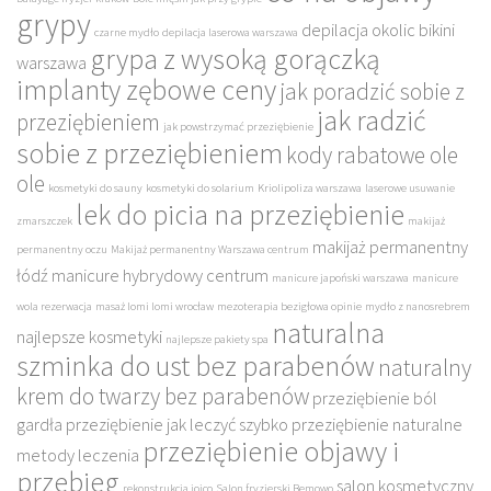
grypy
depilacja okolic bikini
czarne mydło
depilacja laserowa warszawa
grypa z wysoką gorączką
warszawa
implanty zębowe ceny
jak poradzić sobie z
jak radzić
przeziębieniem
jak powstrzymać przeziębienie
sobie z przeziębieniem
kody rabatowe ole
ole
kosmetyki do sauny
kosmetyki do solarium
Kriolipoliza warszawa
laserowe usuwanie
lek do picia na przeziębienie
zmarszczek
makijaż
makijaż permanentny
permanentny oczu
Makijaż permanentny Warszawa centrum
łódź
manicure hybrydowy centrum
manicure japoński warszawa
manicure
wola rezerwacja
masaż lomi lomi wrocław
mezoterapia bezigłowa opinie
mydło z nanosrebrem
naturalna
najlepsze kosmetyki
najlepsze pakiety spa
szminka do ust bez parabenów
naturalny
krem do twarzy bez parabenów
przeziębienie ból
gardła
przeziębienie jak leczyć szybko
przeziębienie naturalne
przeziębienie objawy i
metody leczenia
przebieg
salon kosmetyczny
rekonstrukcja joico
Salon fryzjerski Bemowo