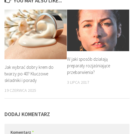
YOU MAY ALSO LIKE...
W jaki sposób działają
preparaty rozjaśniające
Jak wybrać dobry krem do
przebarwienia?
twarzy po 40? Kluczowe
składniki i porady
3 LIPCA 2017
19 CZERWCA 2025
DODAJ KOMENTARZ
Komentarz
*