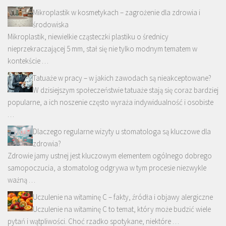
Mikroplastik w kosmetykach – zagrożenie dla zdrowia i
środowiska
Mikroplastik, niewielkie cząsteczki plastiku o średnicy
nieprzekraczającej 5 mm, stał się nie tylko modnym tematem w
kontekście …
Tatuaże w pracy – w jakich zawodach są nieakceptowane?
W dzisiejszym społeczeństwie tatuaże stają się coraz bardziej
popularne, a ich noszenie często wyraża indywidualność i osobiste
…
Dlaczego regularne wizyty u stomatologa są kluczowe dla
zdrowia?
Zdrowie jamy ustnej jest kluczowym elementem ogólnego dobrego
samopoczucia, a stomatolog odgrywa w tym procesie niezwykle
ważną …
Uczulenie na witaminę C – fakty, źródła i objawy alergiczne
Uczulenie na witaminę C to temat, który może budzić wiele
pytań i wątpliwości. Choć rzadko spotykane, niektóre …