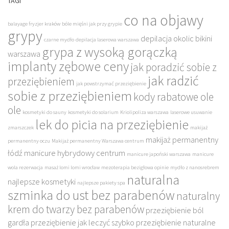
TAGI
co na objawy
balayage fryzjer kraków
bóle mięśni jak przy grypie
grypy
depilacja okolic bikini
czarne mydło
depilacja laserowa warszawa
grypa z wysoką gorączką
warszawa
implanty zębowe ceny
jak poradzić sobie z
jak radzić
przeziębieniem
jak powstrzymać przeziębienie
sobie z przeziębieniem
kody rabatowe ole
ole
kosmetyki do sauny
kosmetyki do solarium
Kriolipoliza warszawa
laserowe usuwanie
lek do picia na przeziębienie
zmarszczek
makijaż
makijaż permanentny
permanentny oczu
Makijaż permanentny Warszawa centrum
łódź
manicure hybrydowy centrum
manicure japoński warszawa
manicure
wola rezerwacja
masaż lomi lomi wrocław
mezoterapia bezigłowa opinie
mydło z nanosrebrem
naturalna
najlepsze kosmetyki
najlepsze pakiety spa
szminka do ust bez parabenów
naturalny
krem do twarzy bez parabenów
przeziębienie ból
gardła
przeziębienie jak leczyć szybko
przeziębienie naturalne