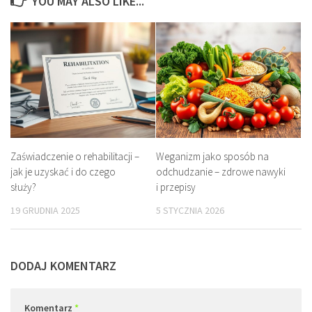
YOU MAY ALSO LIKE...
Zaświadczenie o rehabilitacji –
Weganizm jako sposób na
jak je uzyskać i do czego
odchudzanie – zdrowe nawyki
służy?
i przepisy
19 GRUDNIA 2025
5 STYCZNIA 2026
DODAJ KOMENTARZ
Komentarz
*