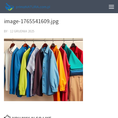
0
image-1765541609.jpg
BY
·
12 GRUDNIA 2025