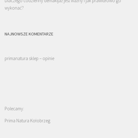
Dlaczego codzienny demakijaż jest ważny i jak prawidłowo go
wykonać?
NAJNOWSZE KOMENTARZE
primanatura sklep – opinie
Polecamy:
Prima Natura Kołobrzeg